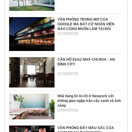
VĂN PHÒNG TRONG MƠ CỦA
GOOGLE MÀ BẤT CỨ NHÂN VIÊN
NÀO CŨNG MUỐN LÀM TẠI ĐÓ!
(12/10/2019)
CĂN HỘ 82m2 NHÀ CHỊ NGA - AN
BÌNH CITY
(12/10/2019)
Nhà hàng Di An Di ở Newyork với
không gian ngập tràn cây xanh và ánh
sáng
(25/06/2018)
VĂN PHÒNG ĐẦY MÀU SẮC CỦA