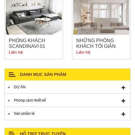
PHÒNG KHÁCH
NHỮNG PHÒNG
SCANDINAVI 01
KHÁCH TỐI GIẢN
MINIMALISM
Liên hệ
Liên hệ
DANH MỤC SẢN PHẨM
DỰ ÁN
VINHOMES TIMES CITY
Phong cách thiết kế
VINHOMES SKYLAKE
CỔ ĐIỂN
Sản phẩm lẻ
KĐT LINH ĐÀM
ĐƯƠNG ĐẠI
TỦ ÁO
HỖ TRỢ TRỰC TUYẾN