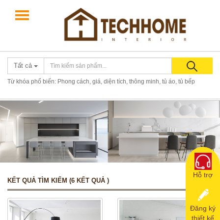
Giới thiệu
Điều khoản
Liên hệ
0867581118
Tất cả
Từ khóa phổ biến: Phong cách, giá, diện tích, thông minh, tủ áo, tủ bếp
Hỗ trợ
KẾT QUẢ TÌM KIẾM (6 KẾT QUẢ )
Đăng ký
thiết kế