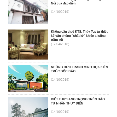
Nội của đạo diễn
(14/10/2019)
Không cần thuê KTS, Thủy Top tự thiết
kế văn phòng "chất lừ" khiến ai cũng
trầm trồ
(12/04/2018)
NHỮNG BỨC TRANH MINH HỌA KIẾN
TRÚC ĐỘC ĐÁO
(14/10/2019)
BIỆT THỰ SANG TRỌNG TRÊN ĐẢO
TƯ NHÂN THỤY ĐIỂN
(14/10/2019)