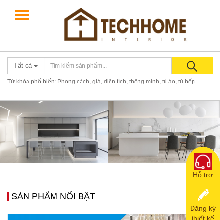
Giới thiệu
Điều khoản
Liên hệ
0867581118
Tất cả
Từ khóa phổ biến: Phong cách, giá, diện tích, thông minh, tủ áo, tủ bếp
Hỗ trợ
SẢN PHẨM NỔI BẬT
Đăng ký
thiết kế