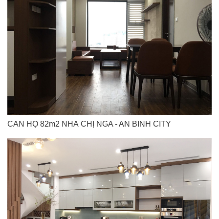
CĂN HỘ 82m2 NHÀ CHỊ NGA - AN BÌNH CITY