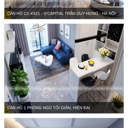
CĂN HỘ C2-XX21 - D'CAPITAL TRẦN DUY HƯNG - HÀ NỘI
CĂN HỘ 1 PHÒNG NGỦ TỐI GIẢN, HIỆN ĐẠI