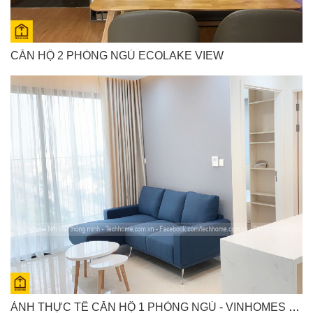
CĂN HỘ 2 PHÒNG NGỦ ECOLAKE VIEW
ẢNH THỰC TẾ CĂN HỘ 1 PHÒNG NGỦ - VINHOMES D'CAPITALE