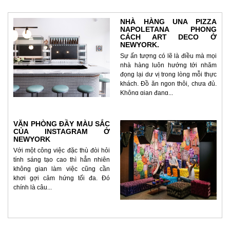
P
NHÀ HÀNG UNA PIZZA
NAPOLETANA PHONG
CÁCH ART DECO Ở
ự
NEWYORK.
uy
Sự ấn tượng có lẽ là điều mà mọi
ớn
nhà hàng luôn hướng tới nhăm
đọng lại dư vị trong lòng mỗi thực
khách. Đồ ăn ngon thôi, chưa đủ.
Không gian đang...
VĂN PHÒNG ĐẦY MÀU SẮC
CỦA INSTAGRAM Ở
NEWYORK
Với một công việc đặc thù đòi hỏi
tính sáng tạo cao thì hẳn nhiên
n
không gian làm việc cũng cần
khơi gợi cảm hứng tối đa. Đó
chính là câu...
h