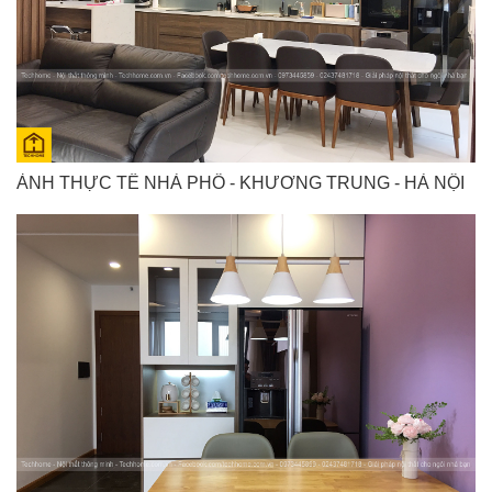
ẢNH THỰC TẾ NHÀ PHỐ - KHƯƠNG TRUNG - HÀ NỘI