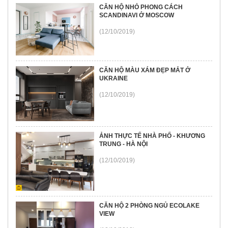
CĂN HỘ NHỎ PHONG CÁCH
SCANDINAVI Ở MOSCOW
(12/10/2019)
CĂN HỘ MÀU XÁM ĐẸP MẮT Ở
UKRAINE
(12/10/2019)
ẢNH THỰC TẾ NHÀ PHỐ - KHƯƠNG
TRUNG - HÀ NỘI
(12/10/2019)
CĂN HỘ 2 PHÒNG NGỦ ECOLAKE
VIEW