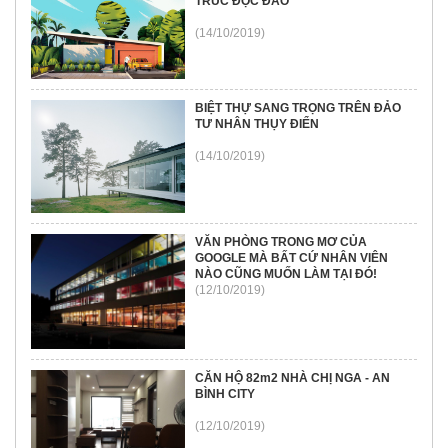
TRÚC ĐỘC ĐÁO
(14/10/2019)
BIỆT THỰ SANG TRỌNG TRÊN ĐẢO
TƯ NHÂN THỤY ĐIỂN
(14/10/2019)
VĂN PHÒNG TRONG MƠ CỦA
GOOGLE MÀ BẤT CỨ NHÂN VIÊN
NÀO CŨNG MUỐN LÀM TẠI ĐÓ!
(12/10/2019)
CĂN HỘ 82m2 NHÀ CHỊ NGA - AN
BÌNH CITY
(12/10/2019)