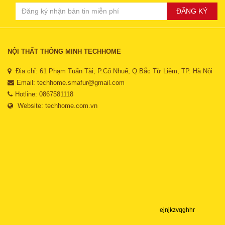
ĐĂNG KÝ
NỘI THẤT THÔNG MINH TECHHOME
Địa chỉ: 61 Phạm Tuấn Tài, P.Cổ Nhuế, Q.Bắc Từ Liêm, TP. Hà Nội
Email:
techhome.smafur@gmail.com
Hotline: 0867581118
Website:
techhome.com.vn
ejnjkzvqghhr