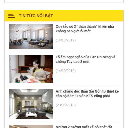
SOFA
TIN TỨC NỔI BẬT
Quy tắc số 3 “thần thánh” khiến nhà
không bao giờ lỗi mốt
(14/10/2019)
Tổ ấm ngọt ngào của Lan Phương và
chồng Tây cao 2 mét
(14/10/2019)
Anh chàng độc thân Sài Gòn tự thiết kế
căn hộ 63m² khiến KTS cũng phải
(23/05/2018)
Những ý tưởng thiết kế nội thất rất