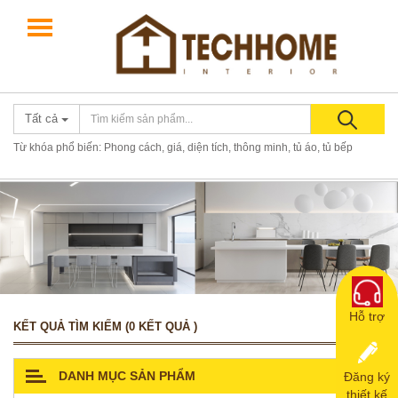
Giới thiệu
Điều khoản
Liên hệ
0867581118
Tất cả
Từ khóa phổ biến: Phong cách, giá, diện tích, thông minh, tủ áo, tủ bếp
Hỗ trợ
KẾT QUẢ TÌM KIẾM (0 KẾT QUẢ )
DANH MỤC SẢN PHẨM
Đăng ký
thiết kế